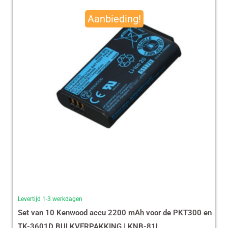
prijs
prijs
Aanbieding!
was:
is:
€ 490,00.
€ 465,13.
Levertijd 1-3 werkdagen
Set van 10 Kenwood accu 2200 mAh voor de PKT300 en
TK-3601D BULKVERPAKKING | KNB-81L