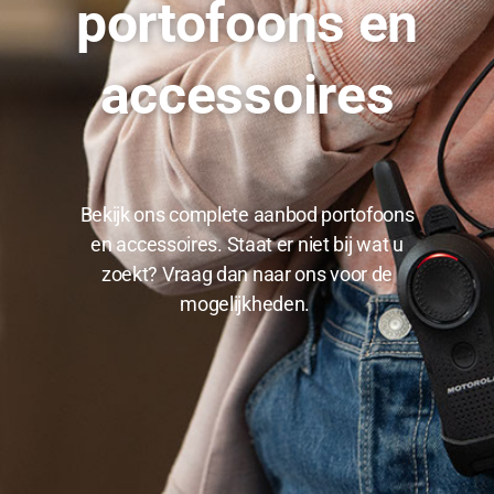
portofoons en
accessoires
Bekijk ons complete aanbod portofoons
en accessoires. Staat er niet bij wat u
zoekt? Vraag dan naar ons voor de
mogelijkheden.