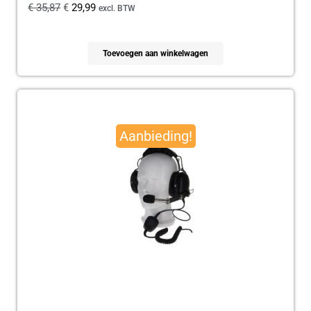
€
35,87
€
29,99
excl. BTW
Toevoegen aan winkelwagen
Oorspronkelijke
Huidige
prijs
prijs
Aanbieding!
was:
is:
€ 179,95.
€ 165,00.