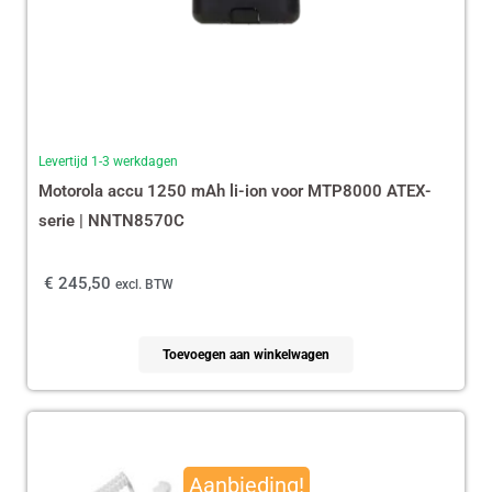
Levertijd 1-3 werkdagen
Motorola accu 1250 mAh li-ion voor MTP8000 ATEX-
serie | NNTN8570C
€
245,50
excl. BTW
Toevoegen aan winkelwagen
Oorspronkelijke
Huidige
prijs
prijs
Aanbieding!
was:
is: