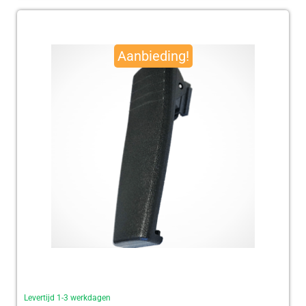
Oorspronkelijke
Huidige
prijs
prijs
Aanbieding!
was:
is:
€ 95,00.
€ 92,50.
Levertijd 1-3 werkdagen