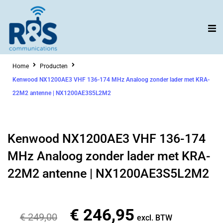
Ga
naar
de
inhoud
Home
Producten
Kenwood NX1200AE3 VHF 136-174 MHz Analoog zonder lader met KRA-
22M2 antenne | NX1200AE3S5L2M2
Kenwood NX1200AE3 VHF 136-174
MHz Analoog zonder lader met KRA-
22M2 antenne | NX1200AE3S5L2M2
€
246,95
Oorspronkelijke
Huidige
€
249,00
excl. BTW