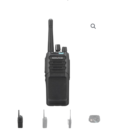
prijs
prijs
was:
is:
€ 249,00.
€ 246,95.