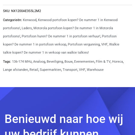
KRA-
22M2
SKU:
NX1200AE3S5L2M2
antenne
Categorieën:
Kenwood
,
Kenwood portofoon kopen? De nummer 1 in Kenwood
|
portofoons!
,
Laders
,
Motorola portofoon kopen? De nummer 1 in Motorola
NX1200AE3S5L2M2
portofoons!
,
Portofoon huren? De nummer 1 in portofoon verhuur!
,
Portofoon
aantal
kopen? De nummer 1 in portofoon verkoop
,
Portofoon vergunning
,
VHF
,
Walkie
talkie kopen? De nummer 1 in verkoop van walkie talkies!
Tags:
136-174 MHz
,
Analoog
,
Beveiliging
,
Bouw
,
Evenementen
,
Film & TV
,
Horeca
,
Lange afstanden
,
Retail
,
Supermarkten
,
Transport
,
VHF
,
Warehouse
Benieuwd naar hoe wij
uw bedrijf kunnen