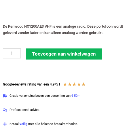
De Kenwood NX1200AE3 VHF is een analoge radio. Deze portofoon wordt
geleverd zonder lader en kan alleen analoog worden gebruikt.
Kenwood
Toevoegen aan winkelwagen
NX1200AE3
VHF
136-
174
Waardering
★
★
★
★
★
Google-reviews rating van een 4,9/5 !
MHz
4.8
Gratis verzending boven een bestelling van
€ 50,-
Analoog
van
zonder
5
Professioneel advies.
lader
met
Betaal
veilig
met alle bekende betaalmethoden.