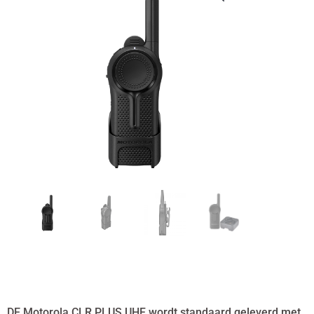
DE Motorola CLR PLUS UHF wordt standaard geleverd met