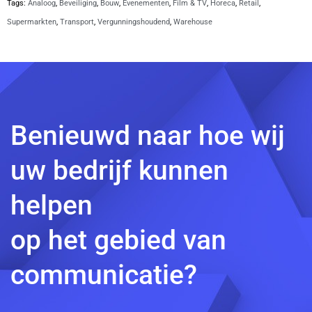
Tags:
Analoog
,
Beveiliging
,
Bouw
,
Evenementen
,
Film & TV
,
Horeca
,
Retail
,
Supermarkten
,
Transport
,
Vergunningshoudend
,
Warehouse
Benieuwd naar hoe wij
uw bedrijf kunnen
helpen
op het gebied van
communicatie?