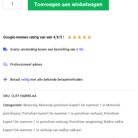
Motorola
Toevoegen aan winkelwagen
CLR
PLUS
UHF
met
Waardering
★
★
★
★
★
Google-reviews rating van een 4,9/5 !
enkelvoudige
4.8
Gratis verzending boven een bestelling van
€ 50,-
lader
van
aantal
5
Professioneel advies.
Betaal
veilig
met alle bekende betaalmethoden.
SKU:
CLR1166BWLAA
Categorieën:
Motorola
,
Motorola portofoon kopen? De nummer 1 in Motorola
portofoons!
,
Portofoon huren? De nummer 1 in portofoon verhuur!
,
Portofoon
kopen? De nummer 1 in portofoon verkoop
,
Portofoon vergunning
,
Walkie talkie
kopen? De nummer 1 in verkoop van walkie talkies!