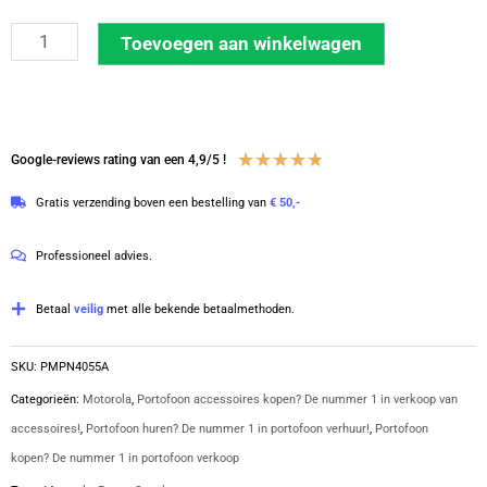
Motorola
Toevoegen aan winkelwagen
power
supply
230V
6A
Waardering
★
★
★
★
★
Google-reviews rating van een 4,9/5 !
13,6
4.8
Gratis verzending boven een bestelling van
€ 50,-
V,
van
230
5
Professioneel advies.
V
|
Betaal
veilig
met alle bekende betaalmethoden.
PMPN4055A
aantal
SKU:
PMPN4055A
Categorieën:
Motorola
,
Portofoon accessoires kopen? De nummer 1 in verkoop van
accessoires!
,
Portofoon huren? De nummer 1 in portofoon verhuur!
,
Portofoon
kopen? De nummer 1 in portofoon verkoop