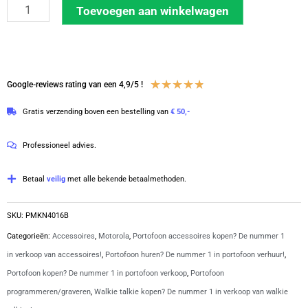
Motorola
Toevoegen aan winkelwagen
USB
programmeerkabel
DM-
serie
Waardering
★
★
★
★
★
Google-reviews rating van een 4,9/5 !
|
4.8
Gratis verzending boven een bestelling van
€ 50,-
PMKN4016B
van
aantal
5
Professioneel advies.
Betaal
veilig
met alle bekende betaalmethoden.
SKU:
PMKN4016B
Categorieën:
Accessoires
,
Motorola
,
Portofoon accessoires kopen? De nummer 1
in verkoop van accessoires!
,
Portofoon huren? De nummer 1 in portofoon verhuur!
,
Portofoon kopen? De nummer 1 in portofoon verkoop
,
Portofoon
programmeren/graveren
,
Walkie talkie kopen? De nummer 1 in verkoop van walkie