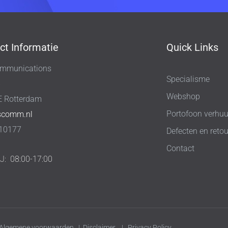
ct Informatie
Quick Links
mmunications
Specialisme
8
Webshop
E Rotterdam
Portofoon verhuu
scomm.nl
10177
Defecten en retou
Contact
IJ:
08:00-17:00
Algemene voorwaarden
|
Disclaimer
|
Privacy Policy