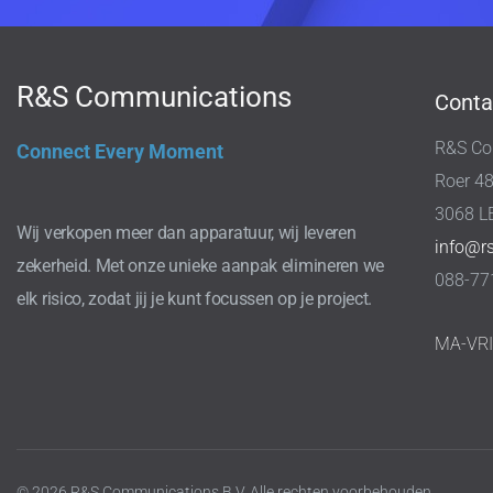
R&S Communications
Conta
R&S Co
Connect Every Moment
Roer 4
3068 L
Wij verkopen meer dan apparatuur, wij leveren
info@r
zekerheid. Met onze unieke aanpak elimineren we
088-77
elk risico, zodat jij je kunt focussen op je project.
MA-VR
© 2026 R&S Communications B.V. Alle rechten voorbehouden.