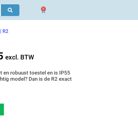
0
Winkelwagen
| R2
5
jke
Huidige
excl. BTW
prijs
is:
en robuust toestel en is IP55
chtig model? Dan is de R2 exact
€ 2.700,95.