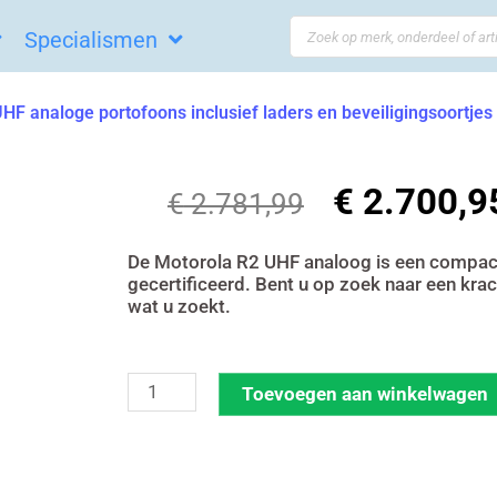
Search
Specialismen
...
HF analoge portofoons inclusief laders en beveiligingsoortjes 
€
2.700,9
Oorspronkeli
€
2.781,99
prijs
was:
De Motorola R2 UHF analoog is een compact 
gecertificeerd. Bent u op zoek naar een kra
€ 2.781,99.
wat u zoekt.
Set
Toevoegen aan winkelwagen
van
10
Motorola