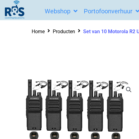
Ga
Webshop
Portofoonverhuur
naar
de
Home
Producten
Set van 10 Motorola R2 U
inhoud