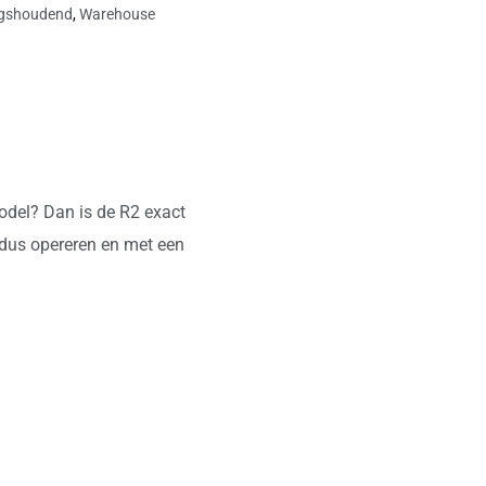
gshoudend
,
Warehouse
odel? Dan is de R2 exact
odus opereren en met een