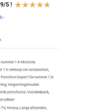
Waardering
★
★
★
★
★
9/5 !
4.8
0,-
van
5
.
 nummer 1 in Motorola
 1 in verkoop van accessoires!
,
,
Portofoon kopen? De nummer 1 in
ning
,
Vergunningshouden
ende portofoons!
,
Voordeelpack
,
e talkies!
& TV
,
Horeca
,
Lange afstanden
,