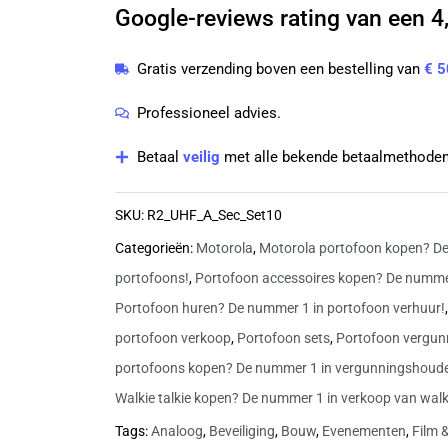
Google-reviews rating van een 4,
R2
UHF
Gratis verzending boven een bestelling van
€ 5
analoge
portofoons
Professioneel advies.
inclusief
Betaal
veilig
met alle bekende betaalmethoden
laders
en
SKU:
R2_UHF_A_Sec_Set10
beveiligingsoortjes
Categorieën:
Motorola
,
Motorola portofoon kopen? De
|
portofoons!
,
Portofoon accessoires kopen? De nummer
R2
Portofoon huren? De nummer 1 in portofoon verhuur!
aantal
portofoon verkoop
,
Portofoon sets
,
Portofoon vergun
portofoons kopen? De nummer 1 in vergunningshoud
Walkie talkie kopen? De nummer 1 in verkoop van walki
Tags:
Analoog
,
Beveiliging
,
Bouw
,
Evenementen
,
Film 