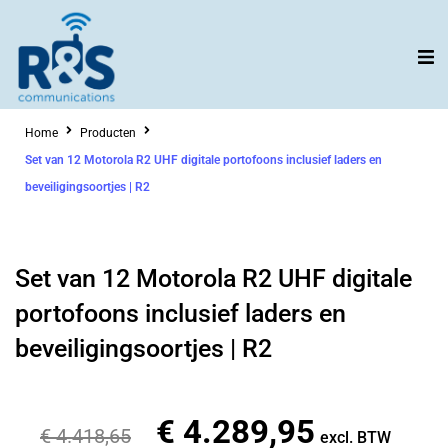
Ga
naar
de
inhoud
Home
Producten
Set van 12 Motorola R2 UHF digitale portofoons inclusief laders en
beveiligingsoortjes | R2
Set van 12 Motorola R2 UHF digitale
portofoons inclusief laders en
beveiligingsoortjes | R2
€
4.289,95
Oorspronkelijke
Huidige
€
4.418,65
excl. BTW