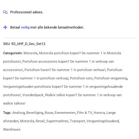
van
portofoons
5
Professioneel advies.
inclusief
laders
Betaal
veilig
met alle bekende betaalmethoden.
en
beveiligingsoortjes
SKU:
R2_UHF_D_Sec_Set12
|
Categorieën:
Motorola
,
Motorola portofoon kopen? De nummer 1 in Motorola
R2
portofoons!
,
Portofoon accessoires kopen? De nummer 1 in verkoop van
aantal
accessoires!
,
Portofoon huren? De nummer 1 in portofoon verhuur!
,
Portofoon
kopen? De nummer 1 in portofoon verkoop
,
Portofoon sets
,
Portofoon vergunning
,
Vergunningshouden portofoons kopen? De nummer 1 in vergunningshoudende
portofoons!
,
Voordeelpack
,
Walkie talkie kopen? De nummer 1 in verkoop van
walkie talkies!
Tags:
Analoog
,
Beveiliging
,
Bouw
,
Evenementen
,
Film & TV
,
Horeca
,
Lange
afstanden
,
Motorola
,
Retail
,
Supermarkten
,
Transport
,
Vergunningshoudend
,
Warehouse