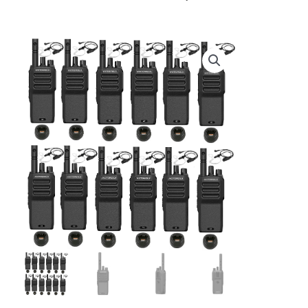
prijs
prijs
was:
is:
€ 4.418,65.
€ 4.289,95.