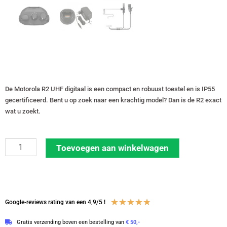
De Motorola R2 UHF digitaal is een compact en robuust toestel en is IP55
gecertificeerd. Bent u op zoek naar een krachtig model? Dan is de R2 exact
wat u zoekt.
Set
Toevoegen aan winkelwagen
van
12
Motorola
R2
Waardering
★
★
★
★
★
Google-reviews rating van een 4,9/5 !
UHF
4.8
Gratis verzending boven een bestelling van
€ 50,-
digitale