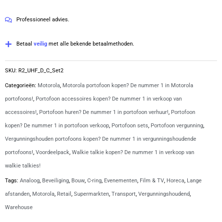
digitale
van
portofoons
5
Professioneel advies.
inclusief
laders
Betaal
veilig
met alle bekende betaalmethoden.
en
C-
SKU:
R2_UHF_D_C_Set2
ring
Categorieën:
Motorola
,
Motorola portofoon kopen? De nummer 1 in Motorola
oortjes
portofoons!
,
Portofoon accessoires kopen? De nummer 1 in verkoop van
|
accessoires!
,
Portofoon huren? De nummer 1 in portofoon verhuur!
,
Portofoon
R2
kopen? De nummer 1 in portofoon verkoop
,
Portofoon sets
,
Portofoon vergunning
,
aantal
Vergunningshouden portofoons kopen? De nummer 1 in vergunningshoudende
portofoons!
,
Voordeelpack
,
Walkie talkie kopen? De nummer 1 in verkoop van
walkie talkies!
Tags:
Analoog
,
Beveiliging
,
Bouw
,
C-ring
,
Evenementen
,
Film & TV
,
Horeca
,
Lange
afstanden
,
Motorola
,
Retail
,
Supermarkten
,
Transport
,
Vergunningshoudend
,
Warehouse