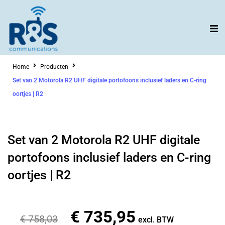
Ga
naar
de
inhoud
Home
Producten
Set van 2 Motorola R2 UHF digitale portofoons inclusief laders en C-ring
oortjes | R2
Set van 2 Motorola R2 UHF digitale
portofoons inclusief laders en C-ring
oortjes | R2
€
735,95
Oorspronkelijke
Huidige
€
758,03
excl. BTW