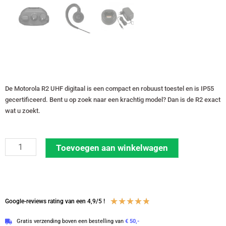
De Motorola R2 UHF digitaal is een compact en robuust toestel en is IP55
gecertificeerd. Bent u op zoek naar een krachtig model? Dan is de R2 exact
wat u zoekt.
Set
Toevoegen aan winkelwagen
van
2
Motorola
R2
Waardering
★
★
★
★
★
Google-reviews rating van een 4,9/5 !
UHF
4.8
Gratis verzending boven een bestelling van
€ 50,-