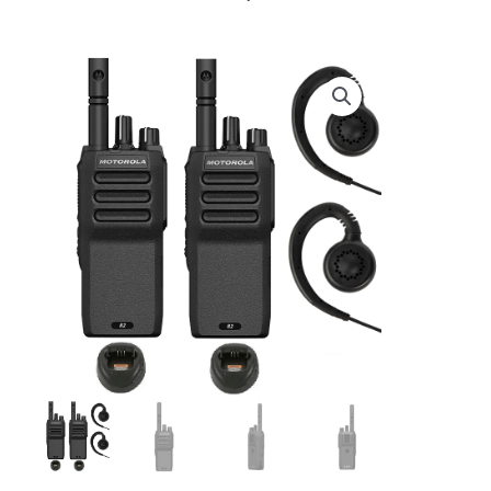
prijs
prijs
was:
is:
€ 758,03.
€ 735,95.