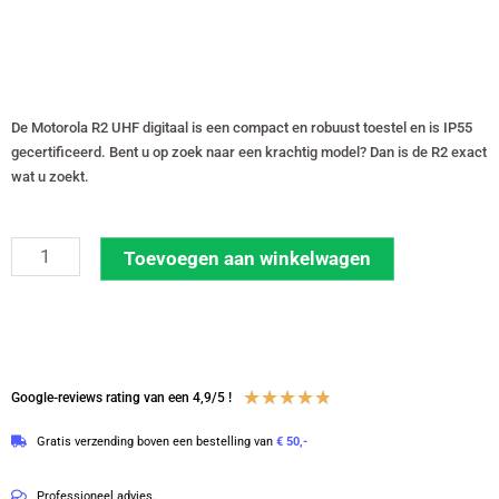
De Motorola R2 UHF digitaal is een compact en robuust toestel en is IP55
gecertificeerd. Bent u op zoek naar een krachtig model? Dan is de R2 exact
wat u zoekt.
Set
Toevoegen aan winkelwagen
van
2
Motorola
R2
Waardering
★
★
★
★
★
Google-reviews rating van een 4,9/5 !
UHF
4.8
digitale
Gratis verzending boven een bestelling van
€ 50,-
van
portofoons
5
inclusief
Professioneel advies.