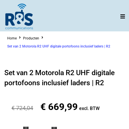
Ga
naar
de
inhoud
Home
Producten
Set van 2 Motorola R2 UHF digitale portofoons inclusief laders | R2
Set van 2 Motorola R2 UHF digitale
portofoons inclusief laders | R2
€
669,99
Oorspronkelijke
Huidige
€
724,04
excl. BTW
prijs
prijs
was:
is: