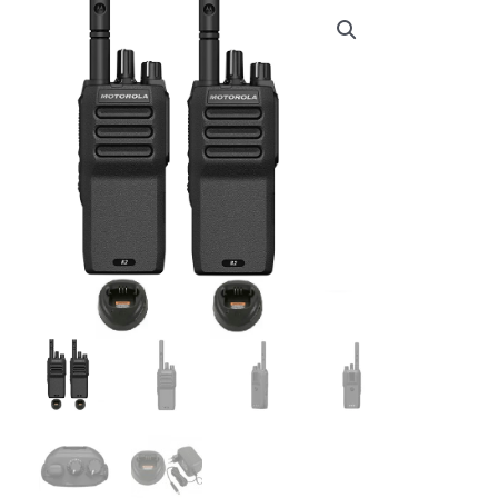
€ 724,04.
€ 669,99.