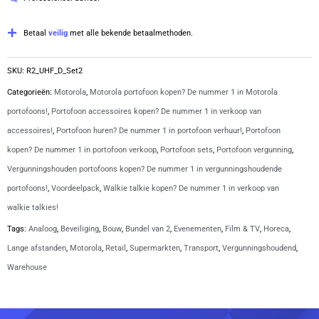
laders
|
Betaal
veilig
met alle bekende betaalmethoden.
R2
aantal
SKU:
R2_UHF_D_Set2
Categorieën:
Motorola
,
Motorola portofoon kopen? De nummer 1 in Motorola
portofoons!
,
Portofoon accessoires kopen? De nummer 1 in verkoop van
accessoires!
,
Portofoon huren? De nummer 1 in portofoon verhuur!
,
Portofoon
kopen? De nummer 1 in portofoon verkoop
,
Portofoon sets
,
Portofoon vergunning
,
Vergunningshouden portofoons kopen? De nummer 1 in vergunningshoudende
portofoons!
,
Voordeelpack
,
Walkie talkie kopen? De nummer 1 in verkoop van
walkie talkies!
Tags:
Analoog
,
Beveiliging
,
Bouw
,
Bundel van 2
,
Evenementen
,
Film & TV
,
Horeca
,
Lange afstanden
,
Motorola
,
Retail
,
Supermarkten
,
Transport
,
Vergunningshoudend
,
Warehouse