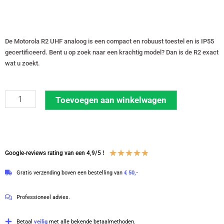
De Motorola R2 UHF analoog is een compact en robuust toestel en is IP55
gecertificeerd. Bent u op zoek naar een krachtig model? Dan is de R2 exact
wat u zoekt.
Set
Toevoegen aan winkelwagen
van
4
Motorola
R2
Waardering
★
★
★
★
★
Google-reviews rating van een 4,9/5 !
UHF
4.8
Gratis verzending boven een bestelling van
€ 50,-
analoge
van
portofoons
5
Professioneel advies.
inclusief
laders
Betaal
veilig
met alle bekende betaalmethoden.