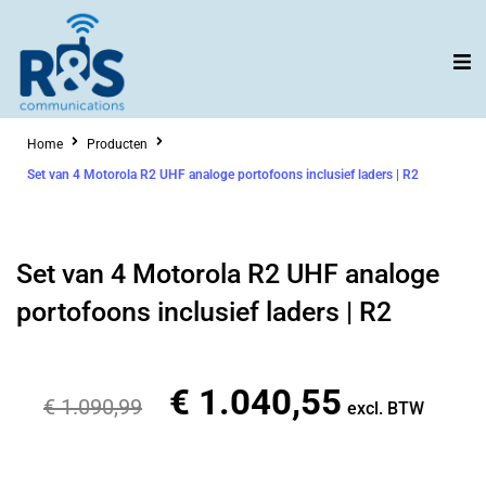
Ga
naar
de
inhoud
Home
Producten
Set van 4 Motorola R2 UHF analoge portofoons inclusief laders | R2
Set van 4 Motorola R2 UHF analoge
portofoons inclusief laders | R2
€
1.040,55
Oorspronkelijke
Huidige
€
1.090,99
excl. BTW
prijs
prijs
was:
is: