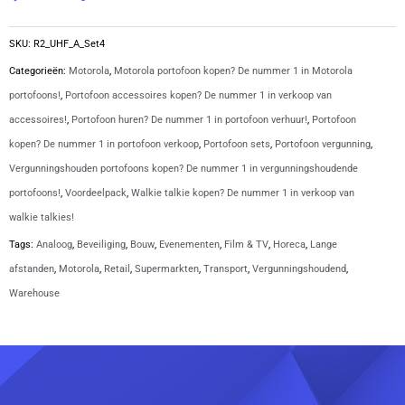
|
R2
SKU:
R2_UHF_A_Set4
aantal
Categorieën:
Motorola
,
Motorola portofoon kopen? De nummer 1 in Motorola
portofoons!
,
Portofoon accessoires kopen? De nummer 1 in verkoop van
accessoires!
,
Portofoon huren? De nummer 1 in portofoon verhuur!
,
Portofoon
kopen? De nummer 1 in portofoon verkoop
,
Portofoon sets
,
Portofoon vergunning
,
Vergunningshouden portofoons kopen? De nummer 1 in vergunningshoudende
portofoons!
,
Voordeelpack
,
Walkie talkie kopen? De nummer 1 in verkoop van
walkie talkies!
Tags:
Analoog
,
Beveiliging
,
Bouw
,
Evenementen
,
Film & TV
,
Horeca
,
Lange
afstanden
,
Motorola
,
Retail
,
Supermarkten
,
Transport
,
Vergunningshoudend
,
Warehouse