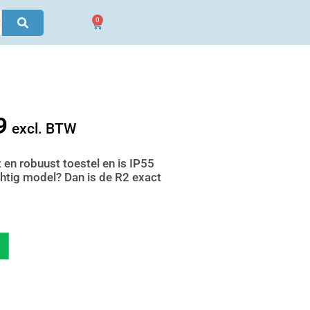
0
Winkelwagen
9
jke
Huidige
excl. BTW
prijs
is:
en robuust toestel en is IP55
chtig model? Dan is de R2 exact
€ 2.007,99.