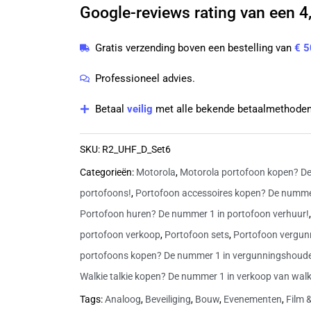
Google-reviews rating van een 4,
R2
UHF
Gratis verzending boven een bestelling van
€ 5
digitale
portofoons
Professioneel advies.
inclusief
Betaal
veilig
met alle bekende betaalmethoden
laders
|
SKU:
R2_UHF_D_Set6
R2
Categorieën:
Motorola
,
Motorola portofoon kopen? De
aantal
portofoons!
,
Portofoon accessoires kopen? De nummer
Portofoon huren? De nummer 1 in portofoon verhuur!
portofoon verkoop
,
Portofoon sets
,
Portofoon vergun
portofoons kopen? De nummer 1 in vergunningshoud
Walkie talkie kopen? De nummer 1 in verkoop van walki
Tags:
Analoog
,
Beveiliging
,
Bouw
,
Evenementen
,
Film 