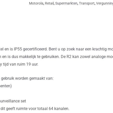
Motorola
,
Retail
,
Supermarkten
,
Transport
,
Vergunnin
l en is IP55 gecertificeerd. Bent u op zoek naar een krachtig m
en en is dus makkelijk te gebruiken. De R2 kan zowel analoge m
y tijd van ruim 19 uur.
re gebruik worden gemaakt van:
menten)
urveillance set
it geeft ruimte voor totaal 64 kanalen.