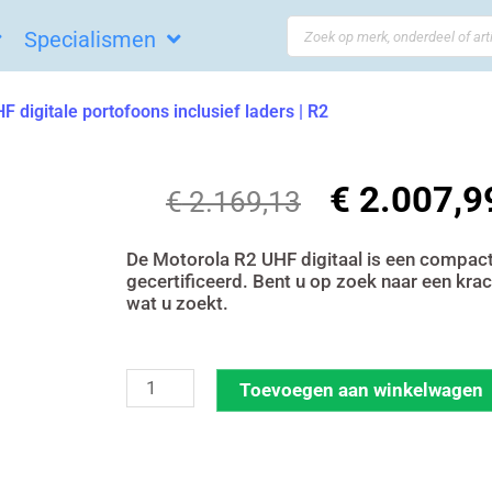
Search
Specialismen
...
 digitale portofoons inclusief laders | R2
€
2.007,9
Oorspronkeli
€
2.169,13
prijs
was:
De Motorola R2 UHF digitaal is een compact 
gecertificeerd. Bent u op zoek naar een kra
€ 2.169,13.
wat u zoekt.
Set
Toevoegen aan winkelwagen
van
6
Motorola