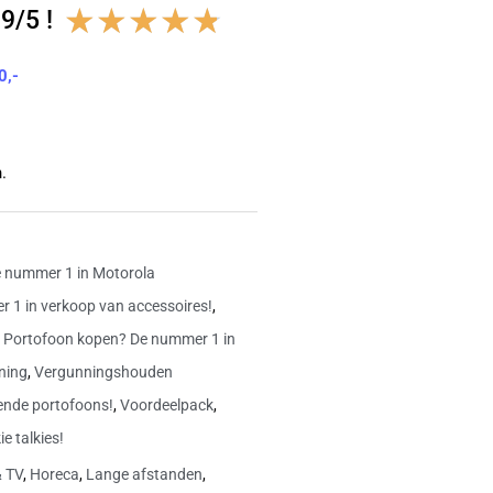
Waardering
★
★
★
★
★
9/5 !
4.8
0,-
van
5
.
 nummer 1 in Motorola
 1 in verkoop van accessoires!
,
,
Portofoon kopen? De nummer 1 in
ning
,
Vergunningshouden
ende portofoons!
,
Voordeelpack
,
e talkies!
& TV
,
Horeca
,
Lange afstanden
,