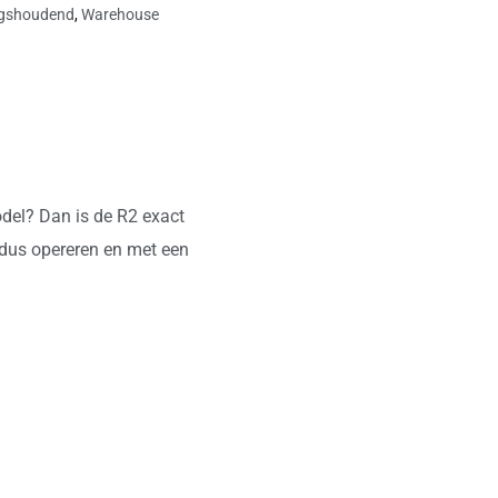
gshoudend
,
Warehouse
odel? Dan is de R2 exact
odus opereren en met een