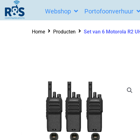
Ga
Webshop
Portofoonverhuur
naar
de
Home
Producten
Set van 6 Motorola R2 UHF
inhoud