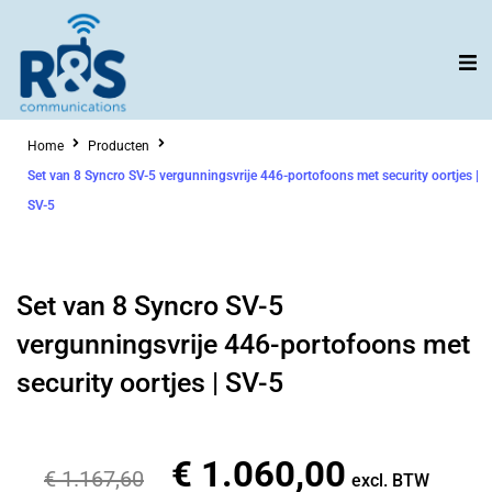
Ga
naar
de
inhoud
Home
Producten
Set van 8 Syncro SV-5 vergunningsvrije 446-portofoons met security oortjes |
SV-5
Set van 8 Syncro SV-5
vergunningsvrije 446-portofoons met
security oortjes | SV-5
€
1.060,00
Oorspronkelijke
Huidige
€
1.167,60
excl. BTW