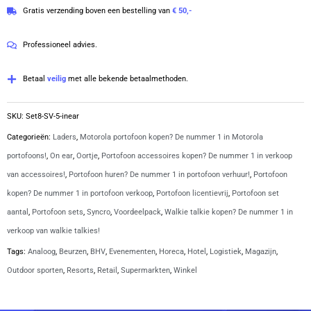
4.8
Gratis verzending boven een bestelling van
€ 50,-
portofoons
van
met
5
Professioneel advies.
security
oortjes
Betaal
veilig
met alle bekende betaalmethoden.
|
SV-
SKU:
Set8-SV-5-inear
5
Categorieën:
Laders
,
Motorola portofoon kopen? De nummer 1 in Motorola
aantal
portofoons!
,
On ear
,
Oortje
,
Portofoon accessoires kopen? De nummer 1 in verkoop
van accessoires!
,
Portofoon huren? De nummer 1 in portofoon verhuur!
,
Portofoon
kopen? De nummer 1 in portofoon verkoop
,
Portofoon licentievrij
,
Portofoon set
aantal
,
Portofoon sets
,
Syncro
,
Voordeelpack
,
Walkie talkie kopen? De nummer 1 in
verkoop van walkie talkies!
Tags:
Analoog
,
Beurzen
,
BHV
,
Evenementen
,
Horeca
,
Hotel
,
Logistiek
,
Magazijn
,
Outdoor sporten
,
Resorts
,
Retail
,
Supermarkten
,
Winkel