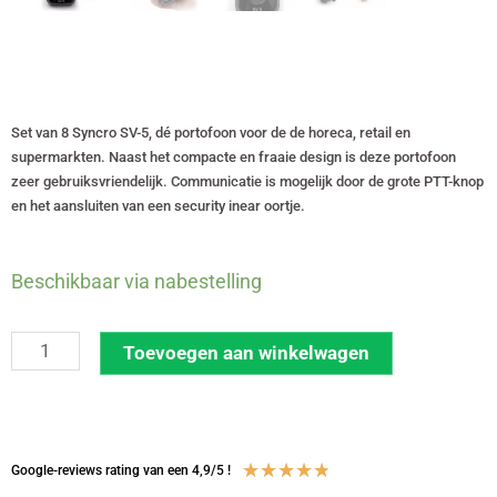
Set van 8 Syncro SV-5, dé portofoon voor de de horeca, retail en
supermarkten. Naast het compacte en fraaie design is deze portofoon
zeer gebruiksvriendelijk. Communicatie is mogelijk door de grote PTT-knop
en het aansluiten van een security inear oortje.
Set
Beschikbaar via nabestelling
van
8
Toevoegen aan winkelwagen
Syncro
SV-
5
vergunningsvrije
Waardering
★
★
★
★
★
Google-reviews rating van een 4,9/5 !
446-