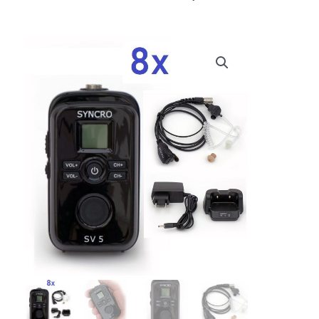
prijs
prijs
was:
is:
€ 1.167,60.
€ 1.060,00.