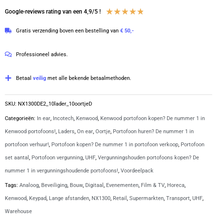
NX1300DE2
Waardering
★
★
★
★
★
Google-reviews rating van een 4,9/5 !
DMR
4.8
Gratis verzending boven een bestelling van
€ 50,-
UHF
van
403-
5
Professioneel advies.
470
MHz
Betaal
veilig
met alle bekende betaalmethoden.
inclusief
laders
SKU:
NX1300DE2_10lader_10oortjeD
en
Categorieën:
In ear
,
Incotech
,
Kenwood
,
Kenwood portofoon kopen? De nummer 1 in
D-
Kenwood portofoons!
,
Laders
,
On ear
,
Oortje
,
Portofoon huren? De nummer 1 in
vorm
portofoon verhuur!
,
Portofoon kopen? De nummer 1 in portofoon verkoop
,
Portofoon
oortjes
set aantal
,
Portofoon vergunning
,
UHF
,
Vergunningshouden portofoons kopen? De
|
nummer 1 in vergunningshoudende portofoons!
,
Voordeelpack
NX1300DE2
Tags:
Analoog
,
Beveiliging
,
Bouw
,
Digitaal
,
Evenementen
,
Film & TV
,
Horeca
,
aantal
Kenwood
,
Keypad
,
Lange afstanden
,
NX1300
,
Retail
,
Supermarkten
,
Transport
,
UHF
,
Warehouse