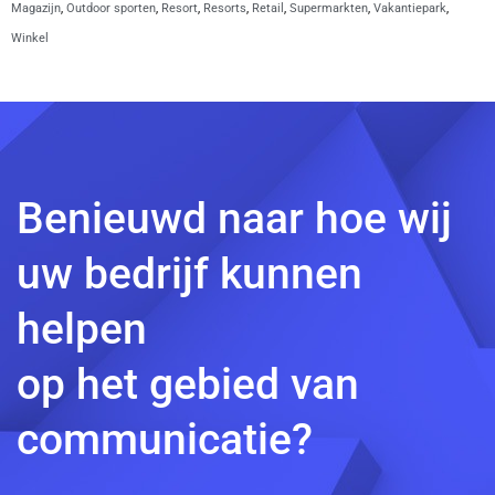
Magazijn
,
Outdoor sporten
,
Resort
,
Resorts
,
Retail
,
Supermarkten
,
Vakantiepark
,
Winkel
Benieuwd naar hoe wij
uw bedrijf kunnen
helpen
op het gebied van
communicatie?