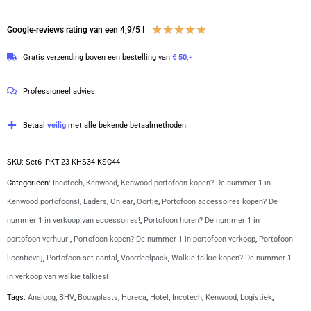
Waardering
★
★
★
★
★
Google-reviews rating van een 4,9/5 !
4.8
Gratis verzending boven een bestelling van
€ 50,-
van
5
Professioneel advies.
Betaal
veilig
met alle bekende betaalmethoden.
SKU:
Set6_PKT-23-KHS34-KSC44
Categorieën:
Incotech
,
Kenwood
,
Kenwood portofoon kopen? De nummer 1 in
Kenwood portofoons!
,
Laders
,
On ear
,
Oortje
,
Portofoon accessoires kopen? De
nummer 1 in verkoop van accessoires!
,
Portofoon huren? De nummer 1 in
portofoon verhuur!
,
Portofoon kopen? De nummer 1 in portofoon verkoop
,
Portofoon
licentievrij
,
Portofoon set aantal
,
Voordeelpack
,
Walkie talkie kopen? De nummer 1
in verkoop van walkie talkies!
Tags:
Analoog
,
BHV
,
Bouwplaats
,
Horeca
,
Hotel
,
Incotech
,
Kenwood
,
Logistiek
,